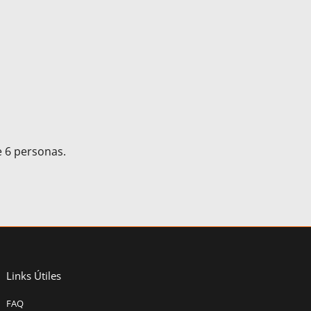
e 6 personas.
Links Útiles
FAQ