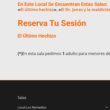
En Este Local Se Encuentran Estas Salas:
«
El último hechizo
»
,
«
El Dr. Jones y la maldici
Reserva Tu Sesión
El Último Hechizo
(*)
En esta sala pedimos
1
adulto para menores d
Salas
Local Los Remedios