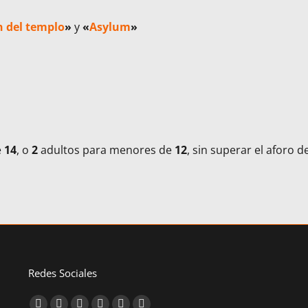
ón del templo
»
y
«
Asylum
»
e
14
, o
2
adultos para menores de
12
, sin superar el aforo d
Redes Sociales
Find us on: