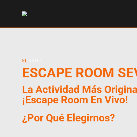
EL
RETO
ESCAPE ROOM
SE
La Actividad Más Origina
¡Escape Room En Vivo!
¿Por Qué Elegirnos?