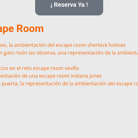
¡ Reserva Ya !
cape Room